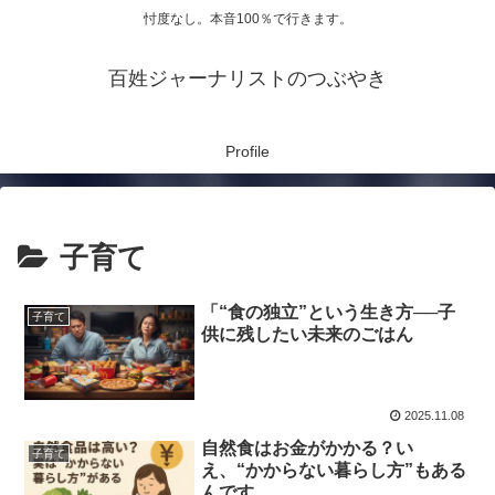
忖度なし。本音100％で行きます。
百姓ジャーナリストのつぶやき
Profile
子育て
「“食の独立”という生き方──子
子育て
供に残したい未来のごはん
2025.11.08
自然食はお金がかかる？い
子育て
え、“かからない暮らし方”もある
んです