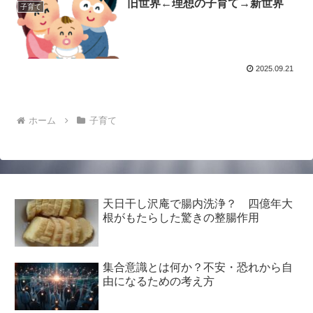
旧世界←理想の子育て→新世界
子育て
2025.09.21
ホーム
子育て
天日干し沢庵で腸内洗浄？ 四億年大
根がもたらした驚きの整腸作用
集合意識とは何か？不安・恐れから自
由になるための考え方