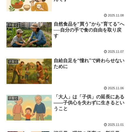
2025.11.08
自然食品を“買う”から“育てる”へ
子育て
──自分の手で食の自由を取り戻
す
2025.11.07
自給自足を“憧れ”で終わらせない
子育て
ために
2025.11.06
「大人」は「子供」の延長にある
子育て
――子供心を失わずに生きるとい
うこと
2025.11.01