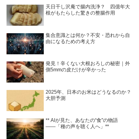
天日干し沢庵で腸内洗浄？ 四億年大
根がもたらした驚きの整腸作用
集合意識とは何か？不安・恐れから自
由になるための考え方
発見！辛くない大根おろしの秘密｜外
側5mmの皮だけが辛かった
2025年、日本のお米はどうなるのか？
大胆予測
** AIが見た、あなたの“食”の物語
――「種の声を聴く人へ」**