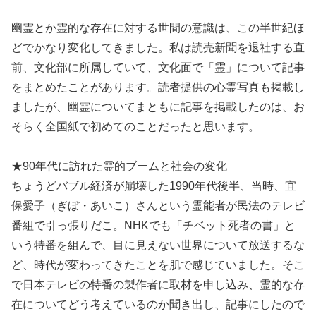
幽霊とか霊的な存在に対する世間の意識は、この半世紀ほ
どでかなり変化してきました。私は読売新聞を退社する直
前、文化部に所属していて、文化面で「霊」について記事
をまとめたことがあります。読者提供の心霊写真も掲載し
ましたが、幽霊についてまともに記事を掲載したのは、お
そらく全国紙で初めてのことだったと思います。
★90年代に訪れた霊的ブームと社会の変化
ちょうどバブル経済が崩壊した1990年代後半、当時、宜
保愛子（ぎぼ・あいこ）さんという霊能者が民法のテレビ
番組で引っ張りだこ。NHKでも「チベット死者の書」と
いう特番を組んで、目に見えない世界について放送するな
ど、時代が変わってきたことを肌で感じていました。そこ
で日本テレビの特番の製作者に取材を申し込み、霊的な存
在についてどう考えているのか聞き出し、記事にしたので