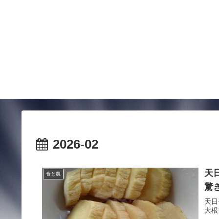
2026-02
天
食と農
驚
天日
大根