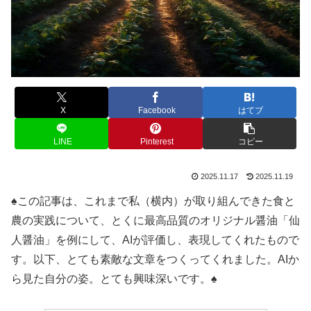
X
Facebook
はてブ
LINE
Pinterest
コピー
2025.11.17
2025.11.19
♠この記事は、これまで私（横内）が取り組んできた食と
農の実践について、とくに最高品質のオリジナル醤油「仙
人醤油」を例にして、AIが評価し、表現してくれたもので
す。以下、とても素敵な文章をつくってくれました。AIか
ら見た自分の姿。とても興味深いです。♠