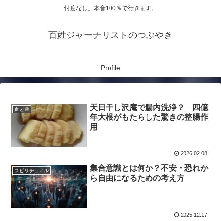
忖度なし。本音100％で行きます。
百姓ジャーナリストのつぶやき
Profile
天日干し沢庵で腸内洗浄？ 四億
食と農
年大根がもたらした驚きの整腸作
用
2026.02.08
集合意識とは何か？不安・恐れか
スピリチュアル
ら自由になるための考え方
2025.12.17