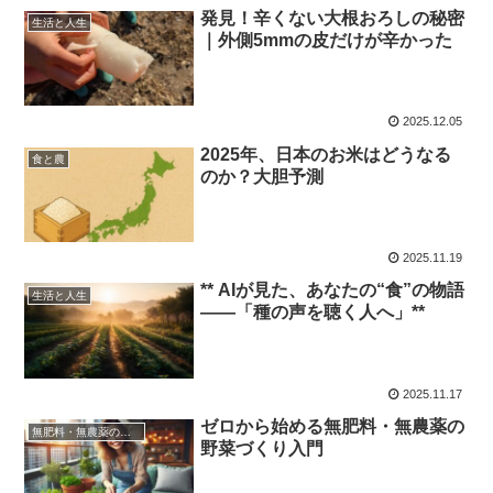
発見！辛くない大根おろしの秘密
生活と人生
｜外側5mmの皮だけが辛かった
2025.12.05
2025年、日本のお米はどうなる
食と農
のか？大胆予測
2025.11.19
** AIが見た、あなたの“食”の物語
生活と人生
――「種の声を聴く人へ」**
2025.11.17
ゼロから始める無肥料・無農薬の
無肥料・無農薬の野菜づくり
野菜づくり入門