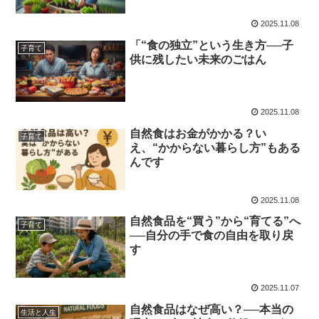
2025.11.08
「“食の独立”という生き方──子
子育て
供に残したい未来のごはん
2025.11.08
自然食はお金がかかる？い
子育て
え、“かからない暮らし方”もある
んです
2025.11.08
自然食品を“買う”から“育てる”へ
子育て
──自分の手で食の自由を取り戻
す
2025.11.07
自然食品はなぜ高い？──本当の
生活と人生