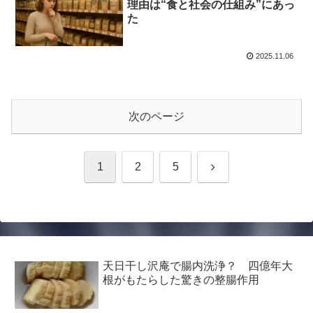
理由は“食と社会の仕組み”にあっ
た
2025.11.06
次のページ
次
1
2
5
へ
天日干し沢庵で腸内洗浄？ 四億年大
根がもたらした驚きの整腸作用