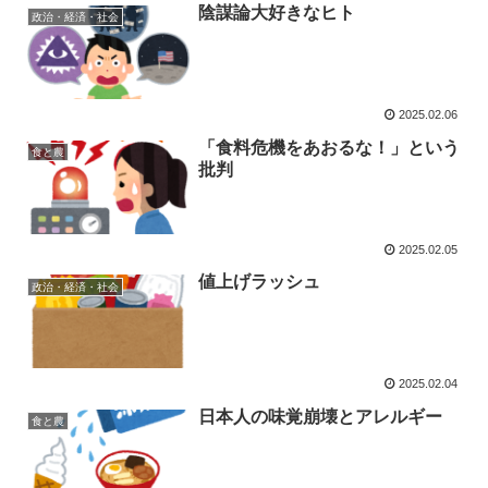
陰謀論大好きなヒト
政治・経済・社会
2025.02.06
「食料危機をあおるな！」という
食と農
批判
2025.02.05
値上げラッシュ
政治・経済・社会
2025.02.04
日本人の味覚崩壊とアレルギー
食と農