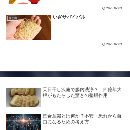
2025.02.03
いざサバイバル
食と農
2025.02.03
天日干し沢庵で腸内洗浄？ 四億年大
根がもたらした驚きの整腸作用
集合意識とは何か？不安・恐れから自
由になるための考え方