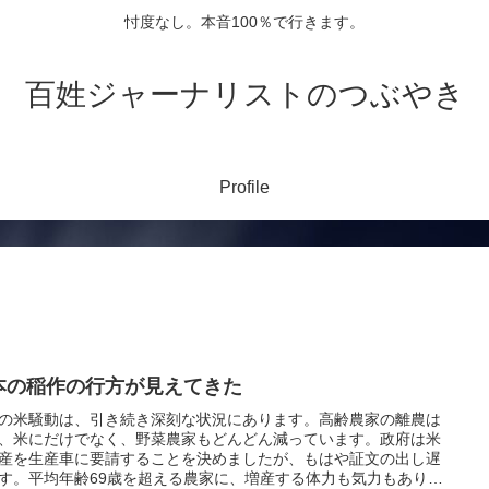
忖度なし。本音100％で行きます。
百姓ジャーナリストのつぶやき
Profile
本の稲作の行方が見えてきた
の米騒動は、引き続き深刻な状況にあります。高齢農家の離農は
、米にだけでなく、野菜農家もどんどん減っています。政府は米
産を生産車に要請することを決めましたが、もはや証文の出し遅
す。平均年齢69歳を超える農家に、増産する体力も気力もありま