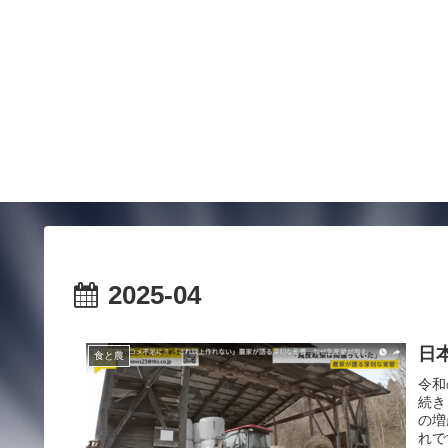
2025-04
日
食と農
令和
続き
の増
れで