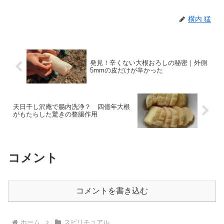
横内 猛
発見！辛くない大根おろしの秘密｜外側
5mmの皮だけが辛かった
天日干し沢庵で腸内洗浄？ 四億年大根
がもたらした驚きの整腸作用
コメント
コメントを書き込む
ホーム
スピリチュアル