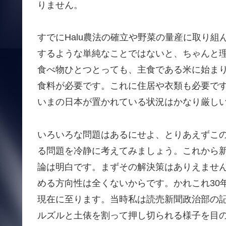
りません。
すでにHalu農法の確立や野菜の量産に取り
するような単純なことではないと、ちゃんと
食べ物ひとつとっても、主食である米に始ま
食料が必要です。これに住居や衣類も必要で
いまの日本が置かれている状況はかなり厳し
いろいろな問題はあるにせよ、とりあえずこ
る問題を冷静に考えてみましょう。これから
論は明白です。まずその解決策はありえませ
める方向性は全くないからです。かれこれ30
現在に至ります。当時私は読売新聞政治部の
ルズルと土俵を割って押し切られる様子を目