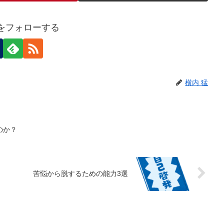
猛をフォローする
横内 猛
のか？
苦悩から脱するための能力3選