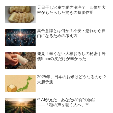
天日干し沢庵で腸内洗浄？ 四億年大
根がもたらした驚きの整腸作用
集合意識とは何か？不安・恐れから自
由になるための考え方
発見！辛くない大根おろしの秘密｜外
側5mmの皮だけが辛かった
2025年、日本のお米はどうなるのか？
大胆予測
** AIが見た、あなたの“食”の物語
――「種の声を聴く人へ」**