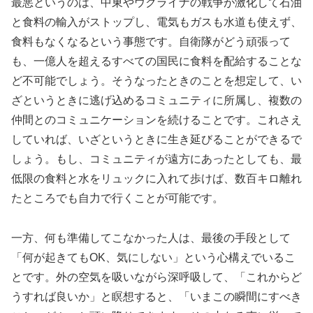
最悪というのは、中東やウクライナの戦争が激化して石油
と食料の輸入がストップし、電気もガスも水道も使えず、
食料もなくなるという事態です。自衛隊がどう頑張って
も、一億人を超えるすべての国民に食料を配給することな
ど不可能でしょう。そうなったときのことを想定して、い
ざというときに逃げ込めるコミュニティに所属し、複数の
仲間とのコミュニケーションを続けることです。これさえ
していれば、いざというときに生き延びることができるで
しょう。もし、コミュニティが遠方にあったとしても、最
低限の食料と水をリュックに入れて歩けば、数百キロ離れ
たところでも自力で行くことが可能です。
一方、何も準備してこなかった人は、最後の手段として
「何が起きてもOK、気にしない」という心構えでいるこ
とです。外の空気を吸いながら深呼吸して、「これからど
うすれば良いか」と瞑想すると、「いまこの瞬間にすべき