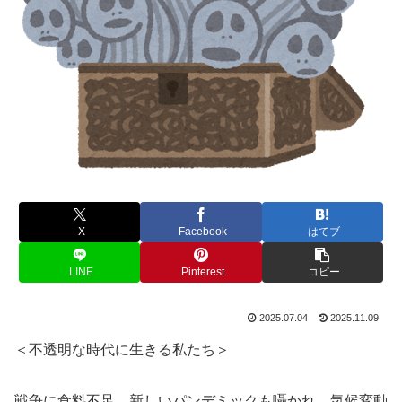
X
Facebook
はてブ
LINE
Pinterest
コピー
2025.07.04
2025.11.09
＜不透明な時代に生きる私たち＞
戦争に食料不足、新しいパンデミックも囁かれ、気候変動