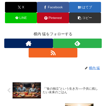
X
Facebook
はてブ
LINE
Pinterest
コピー
横内 猛をフォローする
横内 猛
「“食の独立”という生き方──子供に残し
たい未来のごはん