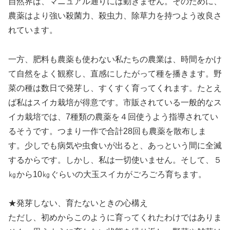
自然界は、マニュアル通りには動きません。そのために、
農薬はより強い殺菌力、殺虫力、除草力を持つよう改良さ
れています。
一方、肥料も農薬も使わない私たちの農業は、時間をかけ
て自然をよく観察し、直感にしたがって種を播きます。野
菜の種は数日で発芽し、すくすく育ってくれます。たとえ
ば私はスイカ栽培が得意です。市販されている一般的なス
イカ栽培では、7種類の農薬を４回使うよう指導されてい
るそうです。つまり一作で合計28回も農薬を散布しま
す。少しでも病気や虫食いが出ると、あっという間に全滅
するからです。しかし、私は一切使いません。そして、５
㎏から10㎏ぐらいの大玉スイカがごろごろ育ちます。
★発芽しない、育たないときの心構え
ただし、初めからこのように育ってくれたわけではありま