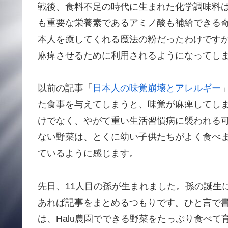
戦後、食料不足の時代に生まれた化学調味料
も重要な栄養素であるアミノ酸も補給できる
本人を癒してくれる魔法の粉だったわけです
麻痺させるために利用されるようになってし
以前の記事「
日本人の味覚崩壊とアレルギー
た食事を与えてしまうと、味覚が麻痺してし
けでなく、やがて重い生活習慣病に襲われる
ない野菜は、とくに幼い子供たちがよく食べ
ているように感じます。
先日、11人目の孫が生まれました。孫の誕生
あれば記事をまとめるつもりです。ひと言で
は、Halu農園でできる野菜をたっぷり食べ