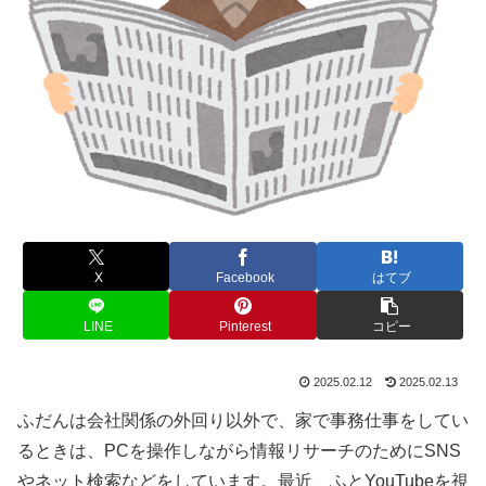
X
Facebook
はてブ
LINE
Pinterest
コピー
2025.02.12
2025.02.13
ふだんは会社関係の外回り以外で、家で事務仕事をしてい
るときは、PCを操作しながら情報リサーチのためにSNS
やネット検索などをしています。最近、ふとYouTubeを視