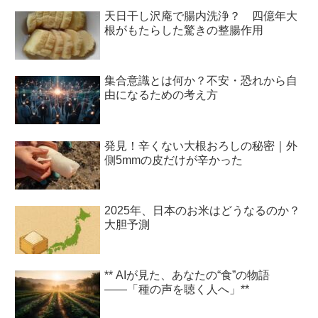
天日干し沢庵で腸内洗浄？ 四億年大
根がもたらした驚きの整腸作用
集合意識とは何か？不安・恐れから自
由になるための考え方
発見！辛くない大根おろしの秘密｜外
側5mmの皮だけが辛かった
2025年、日本のお米はどうなるのか？
大胆予測
** AIが見た、あなたの“食”の物語
――「種の声を聴く人へ」**